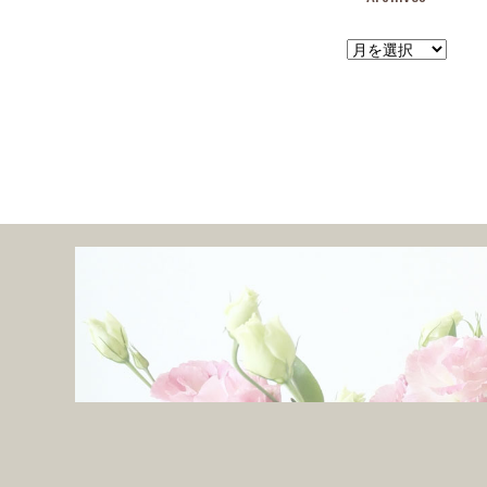
ア
ー
カ
イ
ブ