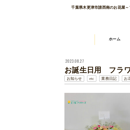
千葉県木更津市請西南のお花屋～
ホーム
2023.08.27
お誕生日用 フラ
お知らせ
etc
業務日記
お