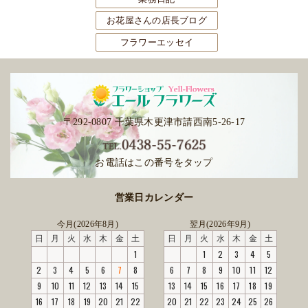
お花屋さんの店長ブログ
フラワーエッセイ
〒292-0807 千葉県木更津市請西南5-26-17
お電話はこの番号をタップ
営業日カレンダー
今月(2026年8月)
翌月(2026年9月)
日
月
火
水
木
金
土
日
月
火
水
木
金
土
1
1
2
3
4
5
2
3
4
5
6
7
8
6
7
8
9
10
11
12
9
10
11
12
13
14
15
13
14
15
16
17
18
19
16
17
18
19
20
21
22
20
21
22
23
24
25
26