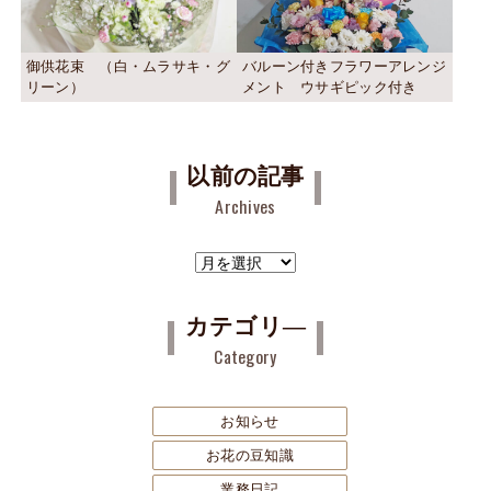
御供花束 （白・ムラサキ・グ
バルーン付きフラワーアレンジ
リーン）
メント ウサギピック付き
以前の記事
Archives
ア
ー
カ
カテゴリ―
イ
Category
ブ
お知らせ
お花の豆知識
業務日記