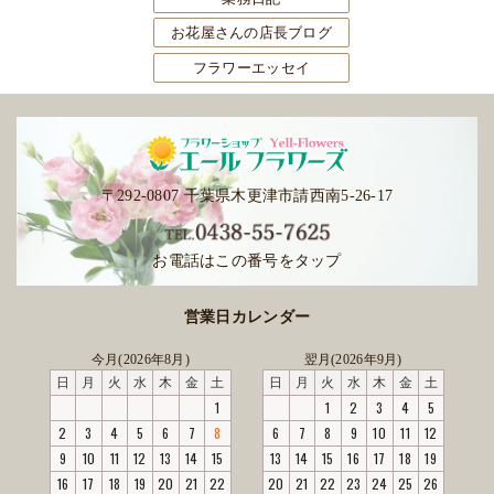
お花屋さんの店長ブログ
フラワーエッセイ
〒292-0807 千葉県木更津市請西南5-26-17
お電話はこの番号をタップ
営業日カレンダー
今月(2026年8月)
翌月(2026年9月)
日
月
火
水
木
金
土
日
月
火
水
木
金
土
1
1
2
3
4
5
2
3
4
5
6
7
8
6
7
8
9
10
11
12
9
10
11
12
13
14
15
13
14
15
16
17
18
19
16
17
18
19
20
21
22
20
21
22
23
24
25
26