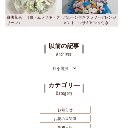
御供花束 （白・ムラサキ・グ
バルーン付きフラワーアレンジ
リーン）
メント ウサギピック付き
以前の記事
Archives
ア
ー
カ
カテゴリ―
イ
Category
ブ
お知らせ
お花の豆知識
業務日記