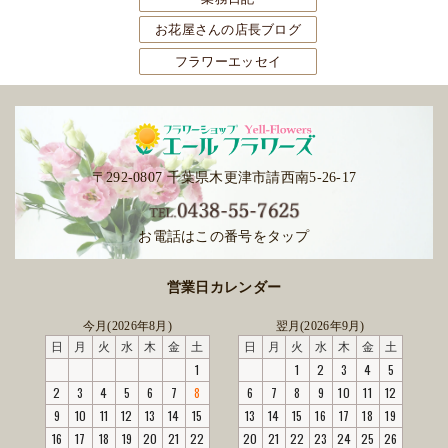
お花屋さんの店長ブログ
フラワーエッセイ
〒292-0807 千葉県木更津市請西南5-26-17
お電話はこの番号をタップ
営業日カレンダー
今月(2026年8月)
翌月(2026年9月)
日
月
火
水
木
金
土
日
月
火
水
木
金
土
1
1
2
3
4
5
2
3
4
5
6
7
8
6
7
8
9
10
11
12
9
10
11
12
13
14
15
13
14
15
16
17
18
19
16
17
18
19
20
21
22
20
21
22
23
24
25
26