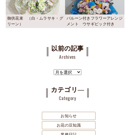
御供花束 （白・ムラサキ・グ
バルーン付きフラワーアレンジ
リーン）
メント ウサギピック付き
以前の記事
Archives
ア
ー
カ
カテゴリ―
イ
Category
ブ
お知らせ
お花の豆知識
業務日記