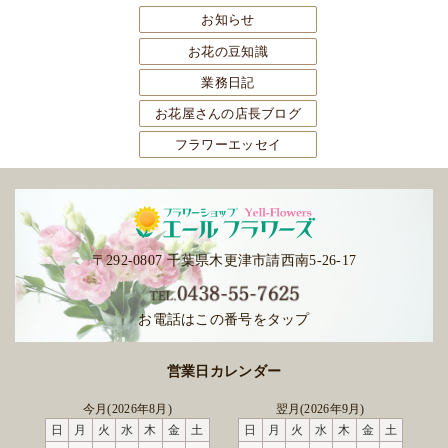
お知らせ
お花の豆知識
業務日記
お花屋さんの店長ブログ
フラワーエッセイ
〒292-0807 千葉県木更津市請西南5-26-17
お電話はこの番号をタップ
営業日カレンダー
今月(2026年8月)
翌月(2026年9月)
日
月
火
水
木
金
土
日
月
火
水
木
金
土