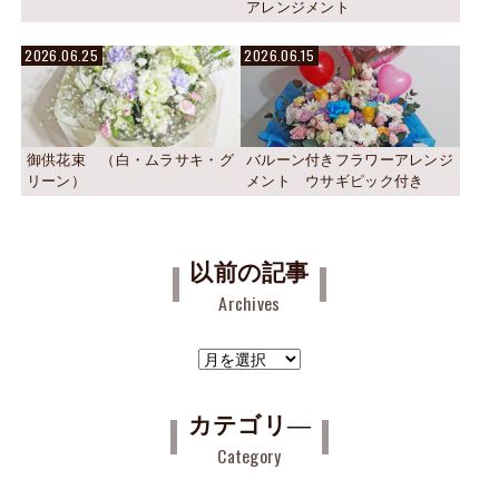
アレンジメント
2026.06.25
2026.06.15
御供花束 （白・ムラサキ・グ
バルーン付きフラワーアレンジ
リーン）
メント ウサギピック付き
以前の記事
Archives
ア
ー
カ
カテゴリ―
イ
Category
ブ