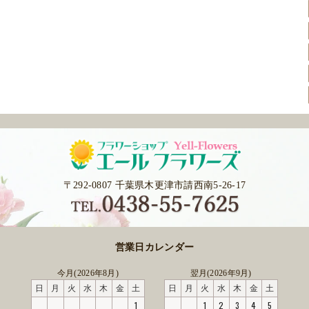
〒292-0807 千葉県木更津市請西南5-26-17
営業日カレンダー
今月(2026年8月)
翌月(2026年9月)
日
月
火
水
木
金
土
日
月
火
水
木
金
土
1
1
2
3
4
5