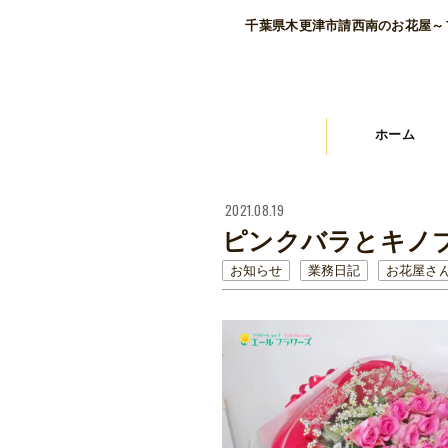
千葉県木更津市請西南のお花屋～
ホーム
2021.08.19
ピンクバラとキノ
お知らせ
業務日記
お花屋さ