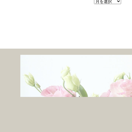
ア
ー
カ
イ
ブ