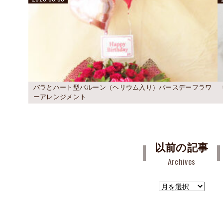
バラとハート型バルーン（ヘリウム入り）バースデーフラワ
ーアレンジメント
以前の記事
Archives
ア
ー
カ
イ