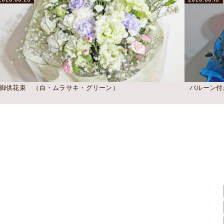
御供花束 （白・ムラサキ・グリーン）
バルーン付