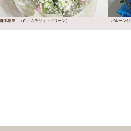
御供花束 （白・ムラサキ・グリーン）
バルーン付