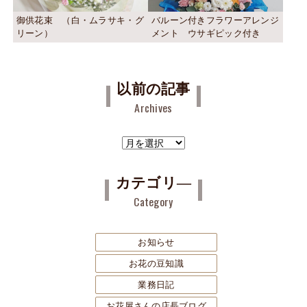
御供花束 （白・ムラサキ・グ
バルーン付きフラワーアレンジ
リーン）
メント ウサギピック付き
以前の記事
Archives
ア
ー
カ
カテゴリ―
イ
Category
ブ
お知らせ
お花の豆知識
業務日記
お花屋さんの店長ブログ