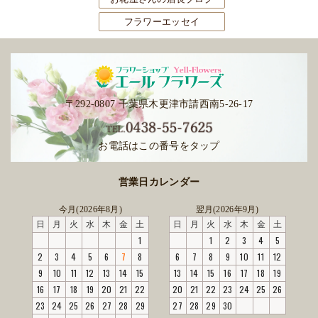
フラワーエッセイ
〒292-0807 千葉県木更津市請西南5-26-17
お電話はこの番号をタップ
営業日カレンダー
今月(2026年8月)
翌月(2026年9月)
日
月
火
水
木
金
土
日
月
火
水
木
金
土
1
1
2
3
4
5
2
3
4
5
6
7
8
6
7
8
9
10
11
12
9
10
11
12
13
14
15
13
14
15
16
17
18
19
16
17
18
19
20
21
22
20
21
22
23
24
25
26
23
24
25
26
27
28
29
27
28
29
30