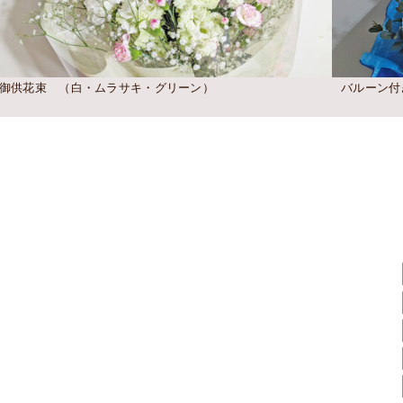
御供花束 （白・ムラサキ・グリーン）
バルーン付