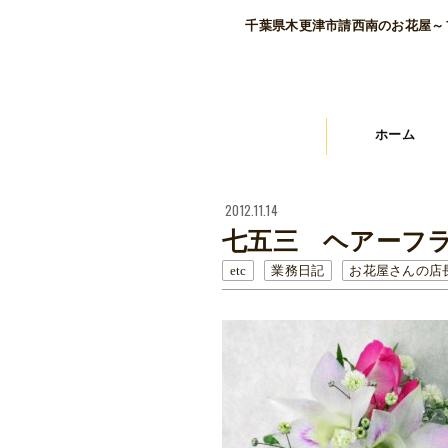
千葉県木更津市請西南のお花屋～
ホーム
2012.11.14
七五三 ヘアーフ
etc
業務日記
お花屋さんの店