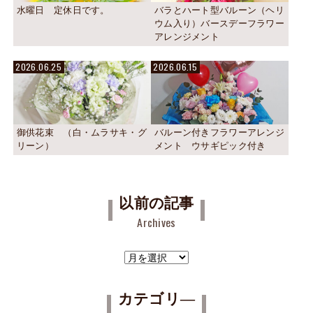
水曜日 定休日です。
バラとハート型バルーン（ヘリ
ウム入り）バースデーフラワー
アレンジメント
2026.06.25
2026.06.15
御供花束 （白・ムラサキ・グ
バルーン付きフラワーアレンジ
リーン）
メント ウサギピック付き
以前の記事
Archives
ア
ー
カ
カテゴリ―
イ