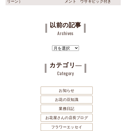
リーン）
メント ウサギピック付き
以前の記事
Archives
ア
ー
カ
カテゴリ―
イ
Category
ブ
お知らせ
お花の豆知識
業務日記
お花屋さんの店長ブログ
フラワーエッセイ