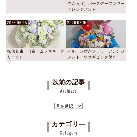
ウム入り）バースデーフラワー
アレンジメント
2026.06.25
2026.06.15
御供花束 （白・ムラサキ・グ
バルーン付きフラワーアレンジ
リーン）
メント ウサギピック付き
以前の記事
Archives
ア
ー
カ
カテゴリ―
イ
Category
ブ