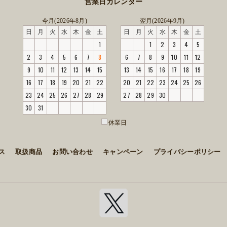
営業日カレンダー
今月(2026年8月)
翌月(2026年9月)
日
月
火
水
木
金
土
日
月
火
水
木
金
土
1
1
2
3
4
5
2
3
4
5
6
7
8
6
7
8
9
10
11
12
9
10
11
12
13
14
15
13
14
15
16
17
18
19
16
17
18
19
20
21
22
20
21
22
23
24
25
26
23
24
25
26
27
28
29
27
28
29
30
30
31
休業日
ス
取扱商品
お問い合わせ
キャンペーン
プライバシーポリシー