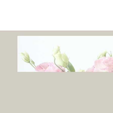
カ
イ
ブ