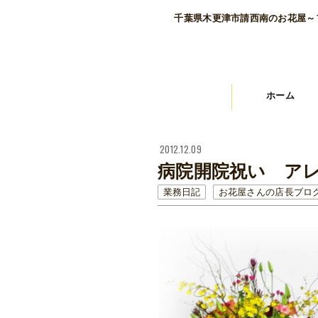
千葉県木更津市請西南のお花屋～
ホーム
2012.12.09
病院開院祝い ア
業務日記
お花屋さんの店長ブロ