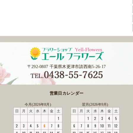
〒292-0807 千葉県木更津市請西南5-26-17
営業日カレンダー
今月(2026年8月)
翌月(2026年9月)
日
月
火
水
木
金
土
日
月
火
水
木
金
土
1
1
2
3
4
5
2
3
4
5
6
7
8
6
7
8
9
10
11
12