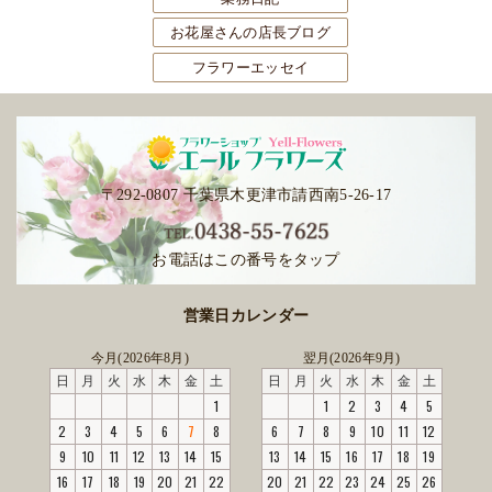
お花屋さんの店長ブログ
フラワーエッセイ
〒292-0807 千葉県木更津市請西南5-26-17
お電話はこの番号をタップ
営業日カレンダー
今月(2026年8月)
翌月(2026年9月)
日
月
火
水
木
金
土
日
月
火
水
木
金
土
1
1
2
3
4
5
2
3
4
5
6
7
8
6
7
8
9
10
11
12
9
10
11
12
13
14
15
13
14
15
16
17
18
19
16
17
18
19
20
21
22
20
21
22
23
24
25
26