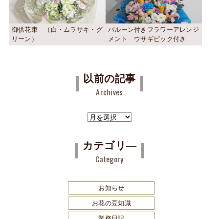
御供花束 （白・ムラサキ・グ
バルーン付きフラワーアレンジ
リーン）
メント ウサギピック付き
以前の記事
Archives
ア
ー
カ
カテゴリ―
イ
Category
ブ
お知らせ
お花の豆知識
業務日記