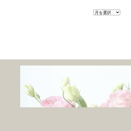
ア
ー
カ
イ
ブ