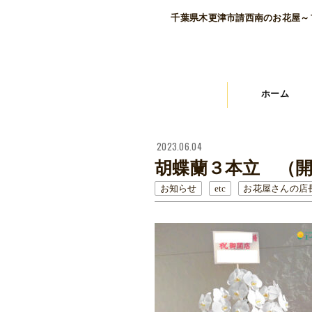
千葉県木更津市請西南のお花屋～
ホーム
2023.06.04
胡蝶蘭３本立 （
お知らせ
etc
お花屋さんの店