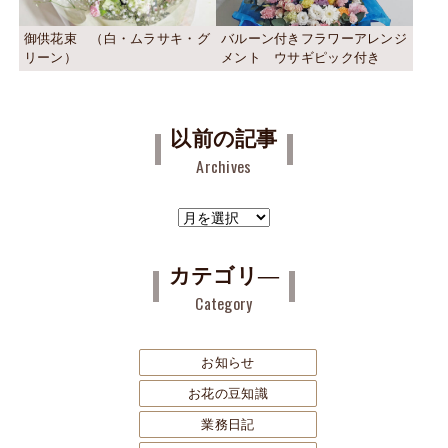
御供花束 （白・ムラサキ・グ
バルーン付きフラワーアレンジ
リーン）
メント ウサギピック付き
以前の記事
Archives
ア
ー
カ
カテゴリ―
イ
Category
ブ
お知らせ
お花の豆知識
業務日記