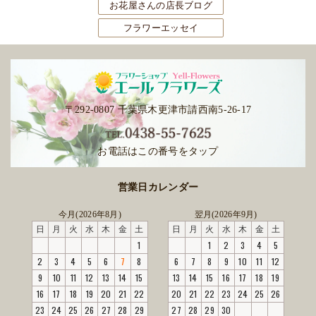
お花屋さんの店長ブログ
フラワーエッセイ
〒292-0807 千葉県木更津市請西南5-26-17
お電話はこの番号をタップ
営業日カレンダー
今月(2026年8月)
翌月(2026年9月)
日
月
火
水
木
金
土
日
月
火
水
木
金
土
1
1
2
3
4
5
2
3
4
5
6
7
8
6
7
8
9
10
11
12
9
10
11
12
13
14
15
13
14
15
16
17
18
19
16
17
18
19
20
21
22
20
21
22
23
24
25
26
23
24
25
26
27
28
29
27
28
29
30