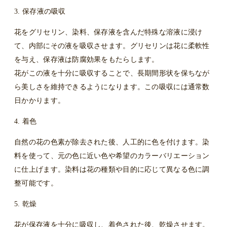
3. 保存液の吸収
花をグリセリン、染料、保存液を含んだ特殊な溶液に浸け
て、内部にその液を吸収させます。グリセリンは花に柔軟性
を与え、保存液は防腐効果をもたらします。
花がこの液を十分に吸収することで、長期間形状を保ちなが
ら美しさを維持できるようになります。この吸収には通常数
日かかります。
4. 着色
自然の花の色素が除去された後、人工的に色を付けます。染
料を使って、元の色に近い色や希望のカラーバリエーション
に仕上げます。染料は花の種類や目的に応じて異なる色に調
整可能です。
5. 乾燥
花が保存液を十分に吸収し、着色された後、乾燥させます。