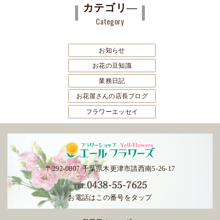
カテゴリ―
イ
Category
ブ
お知らせ
お花の豆知識
業務日記
お花屋さんの店長ブログ
フラワーエッセイ
〒292-0807 千葉県木更津市請西南5-26-17
お電話はこの番号をタップ