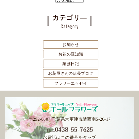
ー
カ
カテゴリ―
イ
Category
ブ
お知らせ
お花の豆知識
業務日記
お花屋さんの店長ブログ
フラワーエッセイ
〒292-0807 千葉県木更津市請西南5-26-17
お電話はこの番号をタップ