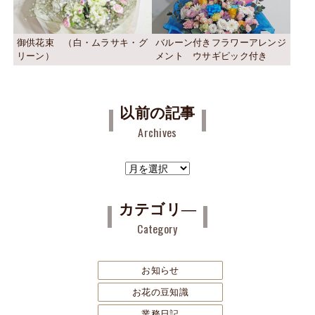
御供花束 （白・ムラサキ・グ
バルーン付きフラワーアレンジ
リーン）
メント ウサギピック付き
以前の記事
Archives
ア
ー
カ
カテゴリ―
イ
Category
ブ
お知らせ
お花の豆知識
業務日記