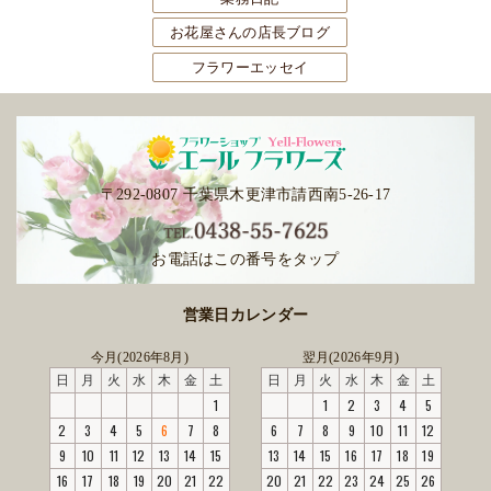
お花屋さんの店長ブログ
フラワーエッセイ
〒292-0807 千葉県木更津市請西南5-26-17
お電話はこの番号をタップ
営業日カレンダー
今月(2026年8月)
翌月(2026年9月)
日
月
火
水
木
金
土
日
月
火
水
木
金
土
1
1
2
3
4
5
2
3
4
5
6
7
8
6
7
8
9
10
11
12
9
10
11
12
13
14
15
13
14
15
16
17
18
19
16
17
18
19
20
21
22
20
21
22
23
24
25
26