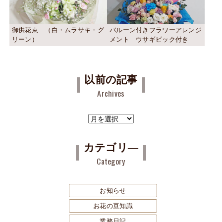
御供花束 （白・ムラサキ・グ
バルーン付きフラワーアレンジ
リーン）
メント ウサギピック付き
以前の記事
Archives
ア
ー
カ
カテゴリ―
イ
Category
ブ
お知らせ
お花の豆知識
業務日記