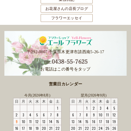
お花屋さんの店長ブログ
フラワーエッセイ
〒292-0807 千葉県木更津市請西南5-26-17
お電話はこの番号をタップ
営業日カレンダー
今月(2026年8月)
翌月(2026年9月)
日
月
火
水
木
金
土
日
月
火
水
木
金
土
1
1
2
3
4
5
2
3
4
5
6
7
8
6
7
8
9
10
11
12
9
10
11
12
13
14
15
13
14
15
16
17
18
19
16
17
18
19
20
21
22
20
21
22
23
24
25
26